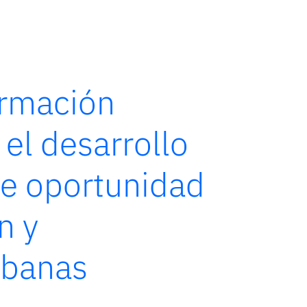
ormación
 el desarrollo
de oportunidad
n y
rbanas